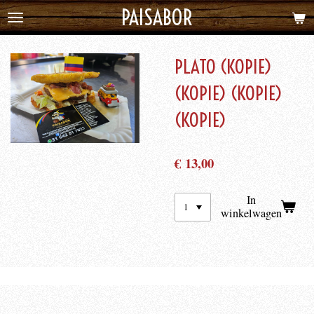
PAISABOR
Ga
direct
naar
PLATO (KOPIE)
de
hoofdinhoud
(KOPIE) (KOPIE)
(KOPIE)
€ 13,00
In
winkelwagen