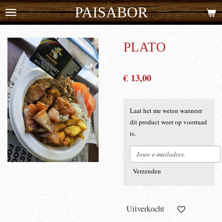
PAISABOR
Ga
direct
naar
PLATO
de
hoofdinhoud
€ 13,00
Laat het me weten wanneer
dit product weer op voorraad
is.
Verzenden
Uitverkocht